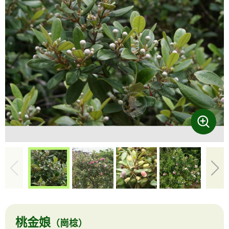
桃金娘
（崗棯）